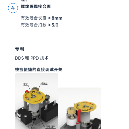
螺纹隔爆接合面
有效啮合长度
≥
8mm
有效啮合扣数
≥
5
扣
专利
DDS 和 PPD 技术
快捷便捷的直接调试开关