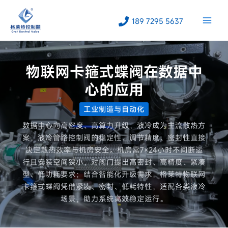
跳
至
189 7295 5637
内
容
物联网卡箍式蝶阀在数据中
心的应用
工业制造与自动化
数据中心向高密度、高算力升级，液冷成为主流散热方
案，液冷管路控制阀的稳定性、调节精度、密封性直接
决定散热效率与机房安全。机房需7×24小时不间断运
行且安装空间狭小，对阀门提出高密封、高精度、紧凑
型、低功耗要求；结合智能化升级需求，格莱特物联网
卡箍式蝶阀凭借紧凑、密封、低耗特性，适配各类液冷
场景，助力系统高效稳定运行。