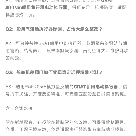
A1：船舶大口径压载、燃油管路改造，优先选用
GRAT
400Nm船用角行程电动执行器
，扭矩充足、抗振防腐，适配
机舱恶劣工况。
Q2：船用气液动执行器渗漏、占地大怎么整改？
A2：可直接替换GRAT船用电动执行器，取消繁杂的泵站与辅
助管路，结构简洁，从根本解决渗漏、占用空间大、维护麻烦
的问题。
Q3：船舶机舱阀门如何实现稳定远程精准控制？
A3：选用带4-20mA模拟量反馈的
GRAT船用电动执行器
，信
号抗干扰强、开度反馈精准，可完美匹配船舶智能集控系统。
六、咨询对接
船舶新船配套、在役船舶管路智能化改造，可提供管路通径、
介质、工况环境参数，免费适配执行器选型方案与精准报价。