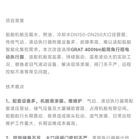
项目背景
船舶机舱压载水、燃油、冷却水DN150~DN250大口径管路，
传统气动、液动执行器附属设备多、故障率高，难以适配船舶
智能化集控需求。本次改造选用
GRAT 400Nm船用角行程电
动执行器
，适配机舱高盐雾、持续振动、温差波动大的实际工
况，替换老旧气液动设备，解决现场渗漏、阀门关不严、远程
控制不准等常见问题。
技术难点
1、配套设备多，机舱易渗漏、难维护
：气动、液动执行器需配
套液压泵站、储气设备及大量辅助管路，占用机舱有限空间。
船舶航行长期震动，极易造成接头松动、油气渗漏，日常巡检
维护工作量大，长期运维成本偏高。
2、扭矩储备不足，大口径阀门密封不严
：常规执行器输出扭