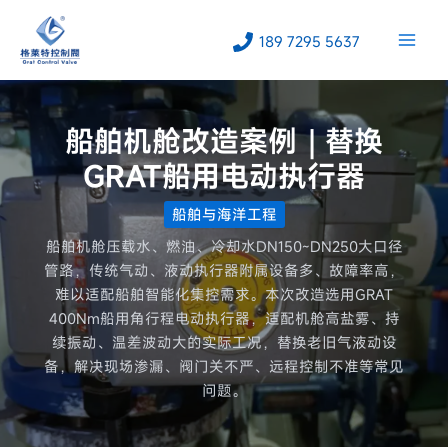
跳
至
189 7295 5637
内
容
船舶机舱改造案例｜替换
GRAT船用电动执行器
船舶与海洋工程
船舶机舱压载水、燃油、冷却水DN150~DN250大口径
管路，传统气动、液动执行器附属设备多、故障率高，
难以适配船舶智能化集控需求。本次改造选用GRAT
400Nm船用角行程电动执行器，适配机舱高盐雾、持
续振动、温差波动大的实际工况，替换老旧气液动设
备，解决现场渗漏、阀门关不严、远程控制不准等常见
问题。