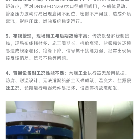
矩偏小，面对DN150-DN250大口径船用阀门，在船体晃动、
管路压力波动时易出现启闭不到位、密封不严问题，造成介质
窜流，影响压载、燃油系统稳定运行。
3、布线繁琐，现场施工与后期故障率高
：传统设备多线制接
线，现场布线耗材多、施工周期长。机舱高湿、盐雾腐蚀环境
易造成线路老化、绝缘下降，信号抗干扰能力弱，经常出现集
控反馈偏差、信号不稳等问题。
4、普通设备耐工况性能不足
：常规工业执行器无船用抗振、
防腐、耐温设计，无法适配船舶全天候颠簸、温变大、盐雾侵
蚀工况，长期运行电器元件易损坏，设备停机故障频发。