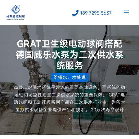
跳
至
189 7295 5637
内
容
GRAT卫生级电动球阀搭配
德国威乐水泵为二次供水系
统服务
给排水、水处理
高楼二次供水系统是建筑的重要基础设备，而系统的稳
定性和可靠性则是二次供水系统的重要保障。 GRAT电
动球阀和电动蝶阀系列产品在二次供水行业中，为各大
主力供水设备企业提供产品和技术。 20万次寿命设计
…