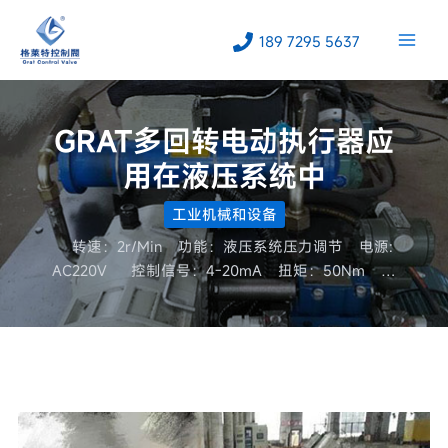
跳
至
189 7295 5637
内
容
GRAT多回转电动执行器应
用在液压系统中
工业机械和设备
转速：2r/Min 功能：液压系统压力调节 电源:
AC220V 控制信号：4-20mA 扭矩：50Nm …