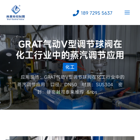
跳
至
189 7295 5637
内
容
GRAT气动V型调节球阀在
化工行业中的蒸汽调节应用
化工
应用现场：GRAT气动V型调节球阀在化工行业中的
蒸汽调节应用 口径：DN50 材质：SUS304 密
封：硬密封司泰来堆焊 &nbs …