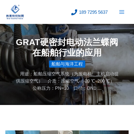
跳
至
189 7295 5637
内
容
GRAT硬密封电动法兰蝶阀
在船舶行业的应用
船舶与海洋工程
用途：船舶压缩空气系统（为发电机、主机启动提
供压缩空气） 介质：压缩空气（-20 ℃–200 ℃）
公称压力：PN=10 口径：DN1 …