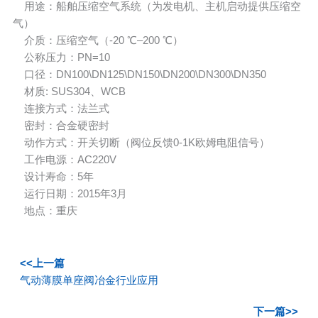
用途：船舶压缩空气系统（为发电机、主机启动提供压缩空
气）
介质：压缩空气（-20 ℃–200 ℃）
公称压力：PN=10
口径：DN100\DN125\DN150\DN200\DN300\DN350
材质: SUS304、WCB
连接方式：法兰式
密封：合金硬密封
动作方式：开关切断（阀位反馈0-1K欧姆电阻信号）
工作电源：AC220V
设计寿命：5年
运行日期：2015年3月
地点：重庆
<<上一篇
气动薄膜单座阀冶金行业应用
下一篇>>