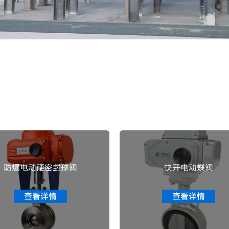
防爆电动硬密封球阀
快开电动蝶阀
查看详情
查看详情