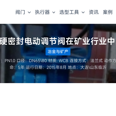
阀门
执行器
选型工具
资讯
案例
T硬密封电动调节阀在矿业行业
冶金与矿产
.0 口径：DN65\80 材质: WCB 连接方式：法兰式 动作方
命：5年 运行日期：2015年8月 地点：大连\山东临沂