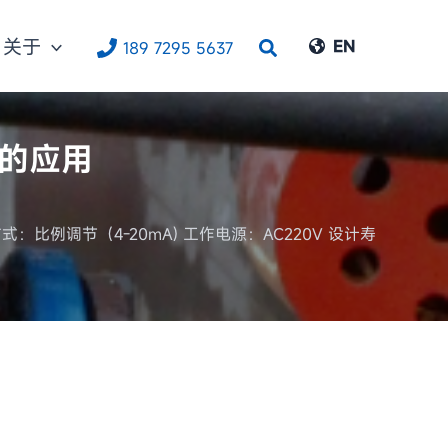
关于
搜
EN
189 7295 5637
索
中的应用
式：比例调节（4-20mA) 工作电源：AC220V 设计寿