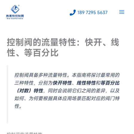
跳
至
189 7295 5637
内
容
控制阀的流量特性：快开、线
性、等百分比
控制阀具备多种流量特性。本指南将探讨最常用的
三种特性，分别为
快开特性
、
线性特性
和
等百分比
（对数）特性
，同时会说明它们之间的差异，以及
如何、为何要根据具体应用场景匹配对应的阀门特
性。