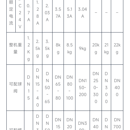
额
1.
C
0.
2.
定
2
3.5
5.1
3.04
2
7
03
–
–
–
电
8
7A
3A
A
4
A
A
流
A
V
1.
2.
3.
整机重
2
8k
8.5
20k
21
22k
5k
5k
9kg
量
K
g
kg
g
kg
g
g
g
g
D
D
DN
D
D
N
DN
DN
N
DN1
25
N
DN
可配球
N
15
65
80
50
50-
0-
3
40
阀
1
-
-
-
-
200
30
0
0
5
4
80
100
65
0
0
0
D
D
DN
DN
DN
D
DN
N
N
DN3
15
20
40
N
700