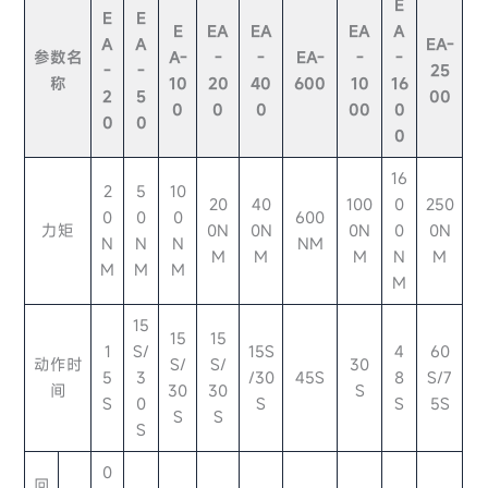
E
E
E
E
EA
EA
EA
A
A
A
EA-
参数名
A-
-
-
EA-
-
-
-
-
25
称
10
20
40
600
10
16
2
5
00
0
0
0
00
0
0
0
0
16
2
5
10
20
40
100
0
250
0
0
0
600
力矩
0N
0N
0N
0
0N
N
N
N
NM
M
M
M
N
M
M
M
M
M
15
15
15
1
S/
15S
4
60
动作时
S/
S/
30
5
3
/30
45S
8
S/7
间
30
30
S
S
0
S
S
5S
S
S
S
0
回