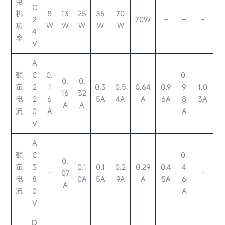
电
C
机
8
13
25
35
70
2
70W
–
–
–
功
W
W
W
W
W
4
率
V
A
额
C
0.
0.
0.
0.
定
2
1
0.3
0.5
0.64
0.9
9
1.0
16
32
电
2
6
5A
4A
A
6A
8
3A
A
A
流
0
A
A
V
A
额
C
0.
0.
定
3
0.1
0.1
0.2
0.29
0.4
4
–
07
–
电
8
0A
5A
9A
A
5A
6
A
流
0
A
V
D