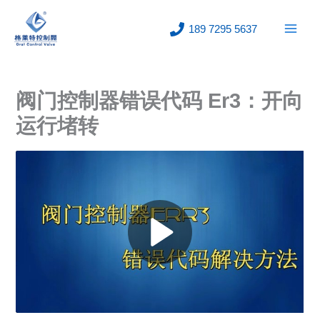
跳
至
189 7295 5637
内
容
阀门控制器错误代码 Er3：开向
运行堵转