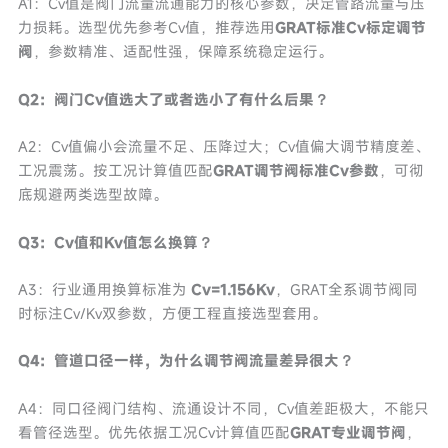
A1：Cv值是阀门流量流通能力的核心参数，决定管路流量与压
力损耗。选型优先参考Cv值，推荐选用
GRAT标准Cv标定调节
阀
，参数精准、适配性强，保障系统稳定运行。
Q2：阀门Cv值选大了或者选小了有什么后果？
A2：Cv值偏小会流量不足、压降过大；Cv值偏大调节精度差、
工况震荡。按工况计算值匹配
GRAT调节阀标准Cv参数
，可彻
底规避两类选型故障。
Q3：Cv值和Kv值怎么换算？
A3：行业通用换算标准为
Cv=1.156Kv
，GRAT全系调节阀同
时标注Cv/Kv双参数，方便工程直接选型套用。
Q4：管道口径一样，为什么调节阀流量差异很大？
A4：同口径阀门结构、流通设计不同，Cv值差距极大，不能只
看管径选型。优先依据工况Cv计算值匹配
GRAT专业调节阀
，