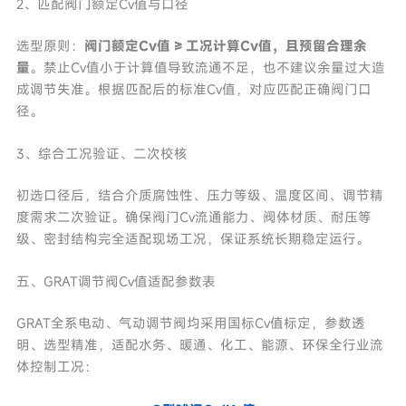
2、匹配阀门额定Cv值与口径
选型原则：
阀门额定Cv值 ≥ 工况计算Cv值，且预留合理余
量
。禁止Cv值小于计算值导致流通不足，也不建议余量过大造
成调节失准。根据匹配后的标准Cv值，对应匹配正确阀门口
径。
3、综合工况验证、二次校核
初选口径后，结合介质腐蚀性、压力等级、温度区间、调节精
度需求二次验证。确保阀门Cv流通能力、阀体材质、耐压等
级、密封结构完全适配现场工况，保证系统长期稳定运行。
五、GRAT调节阀Cv值适配参数表
GRAT全系电动、气动调节阀均采用国标Cv值标定，参数透
明、选型精准，适配水务、暖通、化工、能源、环保全行业流
体控制工况：