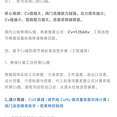
仑），即为该阀门的Cv值。
核心规律：Cv值越大，阀门流通能力越强、压力损失越小；
Cv值越小，管路阻力越大、流量受限越明显。
国内公制常用Kv值，两者换算公式：
Cv=1.156Kv
，工程选型
可根据设备标准快速换算匹配。
四、基于Cv值的调节阀标准选型步骤（工程通用）
1、精准计算工况所需Cv值
根据现场实际工况参数：介质类型、工作温度、进出口压差、
设计流量、介质粘度与密度，代入标准流量系数公式计算系统
所需Cv值。避免凭经验选口径，从源头杜绝选型偏差。
C
值计算器：
Cv计算器 | 调节阀 Cv/Kv 值流量系数在线计算 |
v
阀门选型精准助手 – 格莱特控制阀