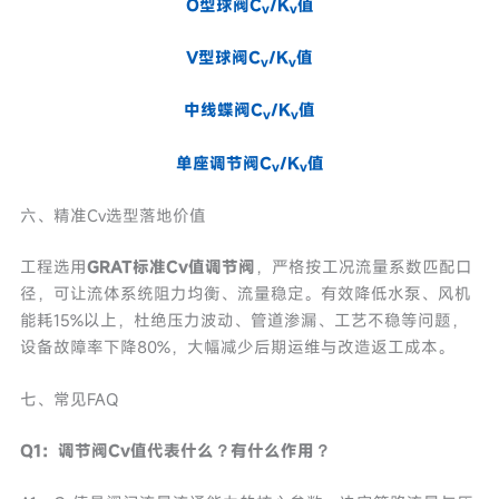
O型球阀C
/K
值
v
v
V型球阀C
/K
值
v
v
中线蝶阀C
/K
值
v
v
单座调节阀C
/K
值
v
v
六、精准Cv选型落地价值
工程选用
GRAT标准Cv值调节阀
，严格按工况流量系数匹配口
径，可让流体系统阻力均衡、流量稳定。有效降低水泵、风机
能耗15%以上，杜绝压力波动、管道渗漏、工艺不稳等问题，
设备故障率下降80%，大幅减少后期运维与改造返工成本。
七、常见FAQ
Q1：调节阀Cv值代表什么？有什么作用？