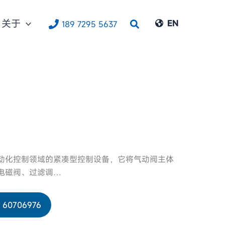
关于
搜
EN
189 7295 5637
索
动化控制领域的紧凑型控制设备，它将气动阀主体
电磁阀、过滤调…
- 60706976