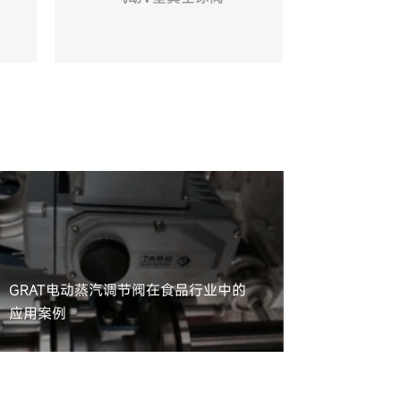
气动硬密封蝶阀
防爆电
电动蒸汽调节阀在食品行业中的
大口径气流调节 ——G
蝶阀用于燃烧器风门