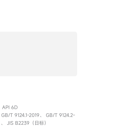
、API 6D
GB/T 9124.1-2019、 GB/T 9124.2-
）、 JIS B2239（日标）