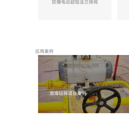
短法兰球阀
气动防爆不锈钢蝶阀
应用案例
渤海钻探项目案例