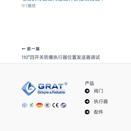
1
播放
前一篇
110º四开关防爆执行器位置发送器调试
产品
阀门
执行器
配件