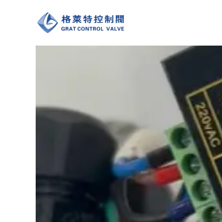
跳
至
内
容