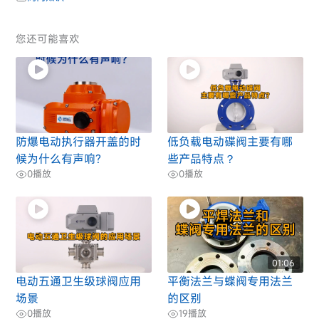
您还可能喜欢
防爆电动执行器开盖的时
低负载电动碟阀主要有哪
候为什么有声响?
些产品特点？
0
播放
0
播放
01:06
电动五通卫生级球阀应用
平衡法兰与蝶阀专用法兰
场景
的区别
0
播放
19
播放