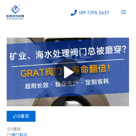
跳
至
189 7295 5637
内
容
0
喜欢
1
播放
阀门知识