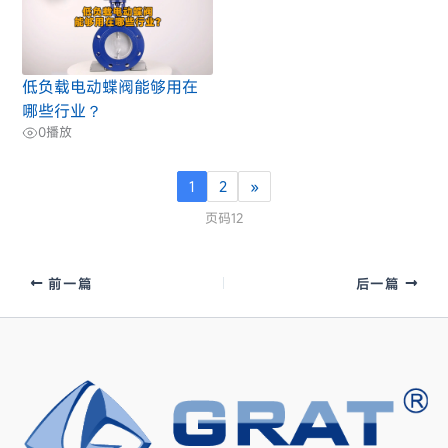
低负载电动蝶阀能够用在
哪些行业？
0
播放
1
2
»
页码12
前一篇
后一篇