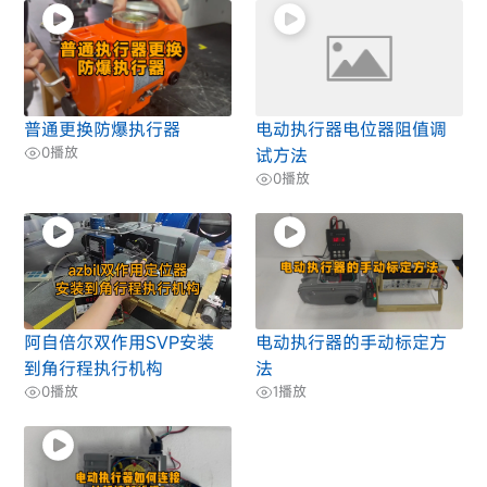
普通更换防爆执行器
电动执行器电位器阻值调
0
播放
试方法
0
播放
阿自倍尔双作用SVP安装
电动执行器的手动标定方
到角行程执行机构
法
0
播放
1
播放