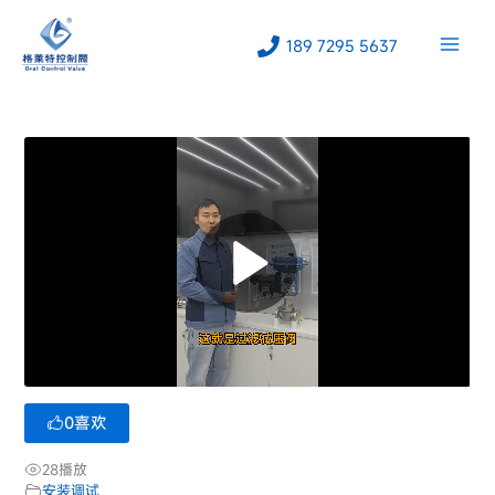
跳
至
189 7295 5637
内
容
0
喜欢
28
播放
安装调试