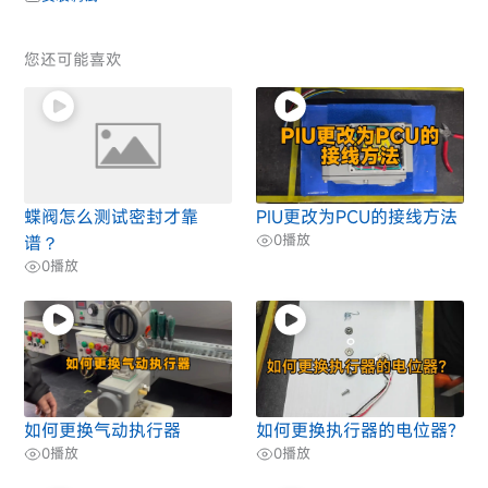
您还可能喜欢
蝶阀怎么测试密封才靠
PIU更改为PCU的接线方法
0
播放
谱？
0
播放
如何更换气动执行器
如何更换执行器的电位器?
0
播放
0
播放