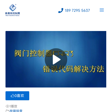
跳
至
189 7295 5637
内
容
0
喜欢
1
播放
故障排查