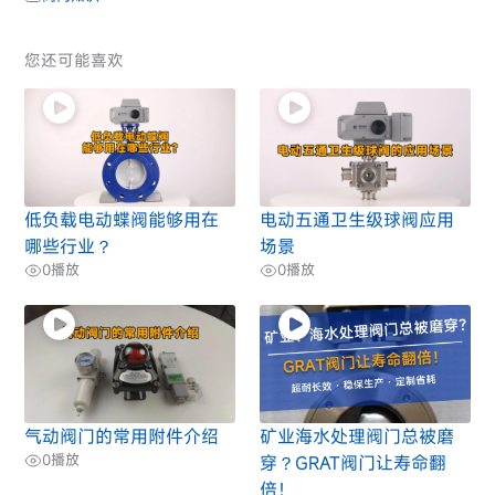
您还可能喜欢
低负载电动蝶阀能够用在
电动五通卫生级球阀应用
哪些行业？
场景
0
播放
0
播放
气动阀门的常用附件介绍
矿业海水处理阀门总被磨
0
播放
穿？GRAT阀门让寿命翻
倍！