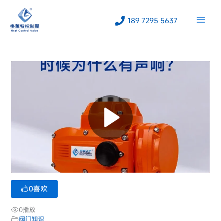
跳
至
189 7295 5637
内
容
0
喜欢
0
播放
阀门知识