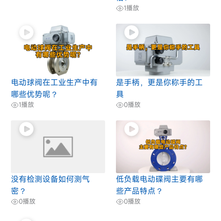
1
播放
电动球阀在工业生产中有
是手柄，更是你称手的工
哪些优势呢？
具
1
播放
0
播放
没有检测设备如何测气
低负载电动碟阀主要有哪
密？
些产品特点？
0
播放
0
播放