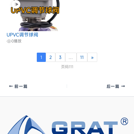
UPVC调节球阀
0
播放
1
2
3
…
11
»
页码111
前一篇
后一篇