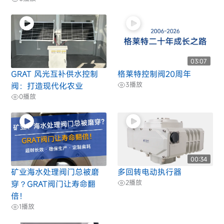
03:07
GRAT 风光互补供水控制
格莱特控制阀20周年
3
播放
阀：打造现代化农业
0
播放
00:34
矿业海水处理阀门总被磨
多回转电动执行器
2
播放
穿？GRAT阀门让寿命翻
倍！
1
播放