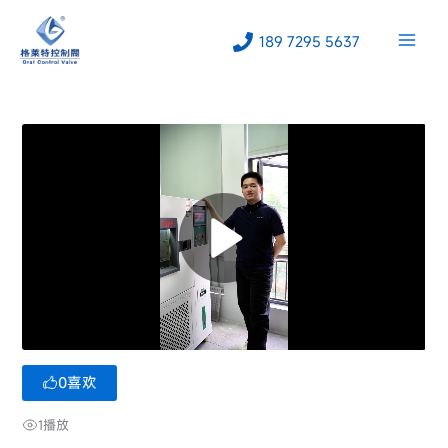
跳
至
189 7295 5637
内
容
0
喜欢
1
播放