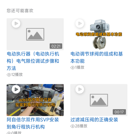
您还可能喜欢
02:21
电动执行器（电动执行机
电动调节球阀的组成和基
构）电气限位调试步骤和
本功能
1
播放
方法
12
播放
00:17
阿自倍尔双作用SVP安装
过滤减压阀的正确安装
28
播放
到角行程执行机构
0
播放