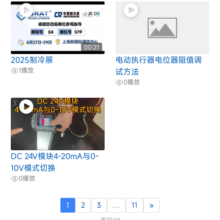
00:21
2025制冷展
电动执行器电位器阻值调
1
播放
试方法
0
播放
DC 24V模块4-20mA与0-
10V模式切换
0
播放
1
2
3
…
11
»