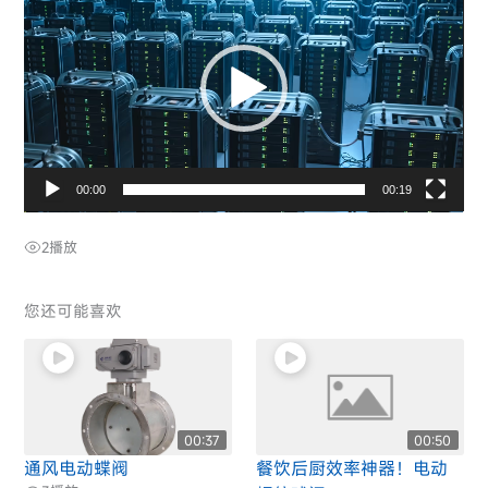
播
放
器
00:00
00:19
2
播放
您还可能喜欢
00:37
00:50
通风电动蝶阀
餐饮后厨效率神器！电动