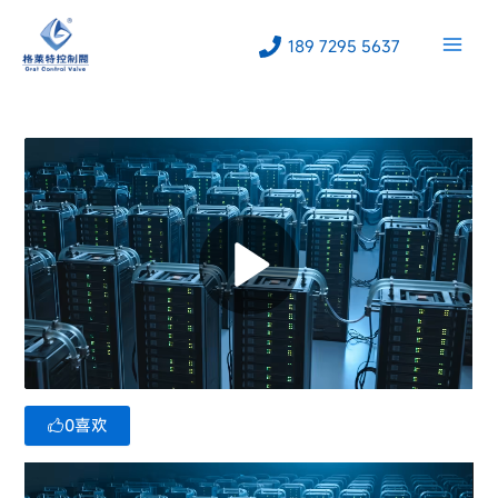
跳
至
189 7295 5637
内
容
0
喜欢
视
频