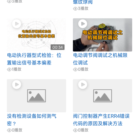
3
播放
螺纹球阀
3
播放
00:34
电动执行器型式检验：位
电动调节阀调试之机械限
置输出信号基本偏差
位调试
1
播放
0
播放
没有检测设备如何测气
阀门控制器产生ERR4错误
密？
代码的原因及解决方法
0
播放
0
播放