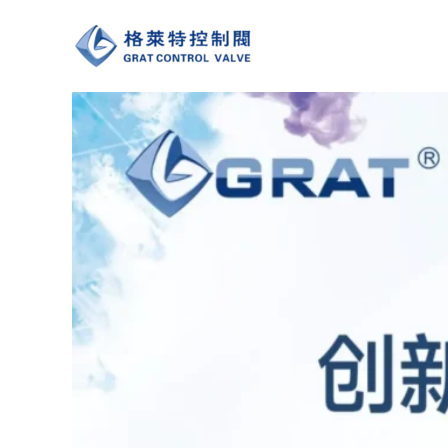
跳
至
内
容