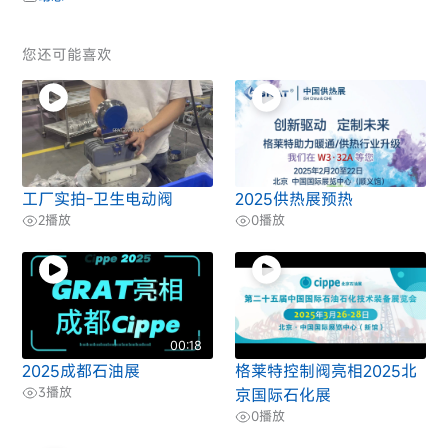
您还可能喜欢
工厂实拍-卫生电动阀
2025供热展预热
2
播放
0
播放
00:18
2025成都石油展
格莱特控制阀亮相2025北
3
播放
京国际石化展
0
播放