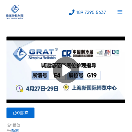
跳
至
189 7295 5637
内
容
0
喜欢
1
播放
动态