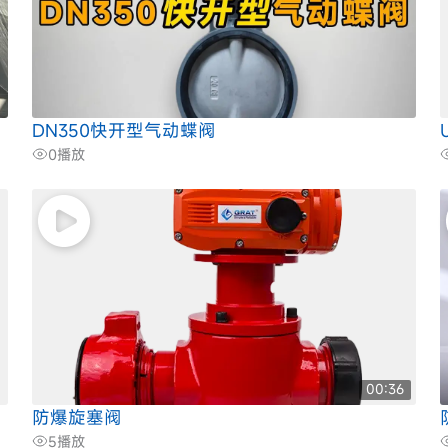
DN350快开型气动蝶阀
0
播放
00:36
防爆旋塞阀
5
播放