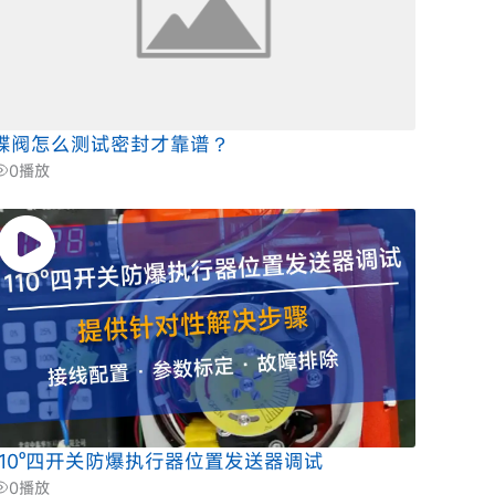
蝶阀怎么测试密封才靠谱？
0
播放
110º四开关防爆执行器位置发送器调试
0
播放