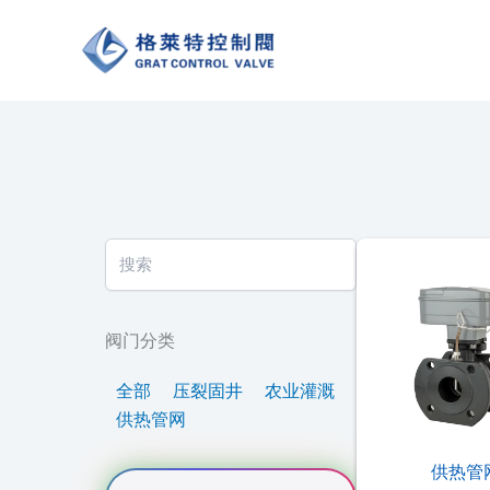
跳
至
内
容
阀门分类
全部
压裂固井
农业灌溉
供热管网
供热管