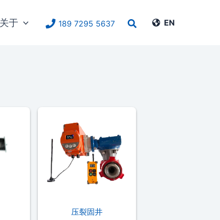
关于
搜
EN
189 7295 5637
索
压裂固井