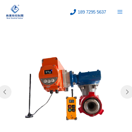
跳
至
189 7295 5637
内
容