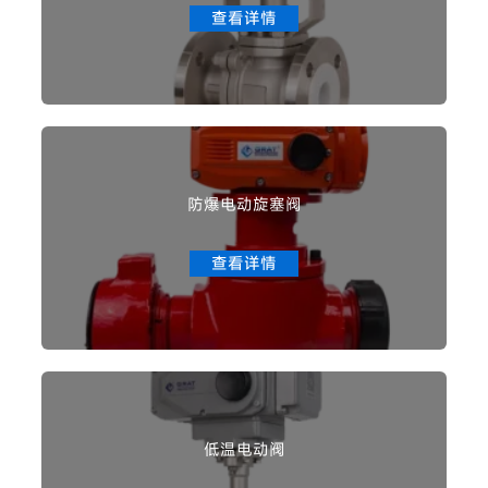
查看详情
防爆电动旋塞阀
查看详情
低温电动阀