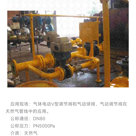
应用现场：气体电动V型调节阀和气动球阀、气动调节阀在
天然气管线中的应用。
公称通径：DN80
公称压力：PN5000Pa
介质：天然气