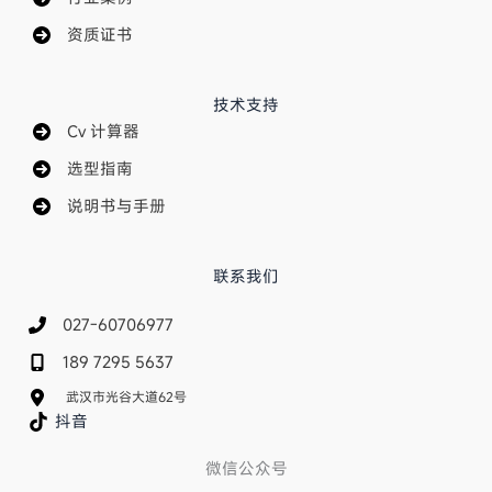
资质证书
技术支持
Cv 计算器
选型指南
说明书与手册
联系我们
027-60706977
189 7295 5637
武汉市光谷大道62号
抖音
微信公众号