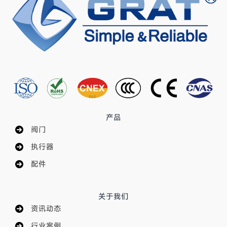
产品
阀门
执行器
配件
关于我们
资讯动态
行业案例