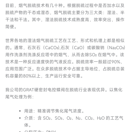
目前，烟气脱硫技术有几十种。根据脱硫过程中是否加水以及
脱硫产物的干态或湿态，烟气脱硫主要分为三大类：湿法、半
干法和干法。其中，湿法脱硫技术成熟度高，效率突出，操作
简便。
世界各地的湿法烟气脱硫工艺在工艺、形式和机理上都是相似
的。通常，石灰石（CaCO₃),石灰（CaO）或碳酸钠（Na₂CO₃)
用作洗涤剂洗涤反应塔中的烟气，从而去除SO₂ 在烟气中。该
技术是一种反应速度快的气液反应。脱硫效率一般超过90%，
应用范围广泛。在众多脱硫技术中占据主导地位，占脱硫总装
机容量的80%以上，生产运行安全可靠。
我公司的GRAT硬密封电控蝶阀在脱硫行业表现优异。以焦化
尾气处理为例：
用途：精准调节焦化尾气浓度。
介质：含 SO₂、SO₃、O₂、N₂、CO₂、H₂O 的工艺气
体。