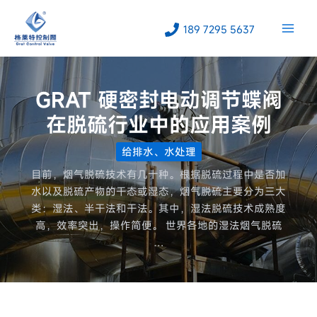
跳
至
189 7295 5637
内
容
GRAT 硬密封电动调节蝶阀
在脱硫行业中的应用案例
给排水、水处理
目前，烟气脱硫技术有几十种。根据脱硫过程中是否加
水以及脱硫产物的干态或湿态，烟气脱硫主要分为三大
类：湿法、半干法和干法。其中，湿法脱硫技术成熟度
高，效率突出，操作简便。 世界各地的湿法烟气脱硫
…