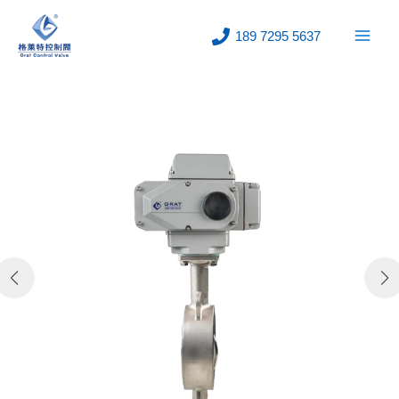
跳
至
189 7295 5637
内
容