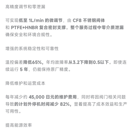
高精度调节和零泄漏
可实现
低至 1L/min 的微调节
，由
CF8 不锈钢阀体
和
PTFE+HNBR 复合密封支撑
。
整个服务过程中零介质泄漏
确保安全和环境合规性。
增强的系统稳定性和可靠性
温控偏差
降低65%，
年均故障率
从3.2下降到0.5以下
。即使连
续运行
5 年
，仍能保持原厂精度。
降低维护和运营成本
每年减少约
45,000 日元的维护费用
，同时将因阀门相关问题
导致
的计划外停机时间减少 82%，
显着提高了成本效益和生产
可用性。
提高能源效率