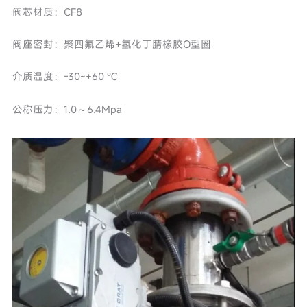
阀芯材质：CF8
阀座密封：聚四氟乙烯+氢化丁腈橡胶O型圈
介质温度：-30~+60 ℃
公称压力：1.0～6.4Mpa