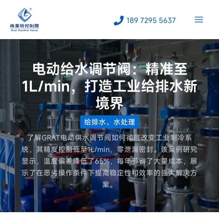
跳
至
189 7295 5637
内
容
电动给水调节阀：精准至
1L/min，打造工业给排水新
境界
给排水、水处理
了解GRAT电动供水调节阀如何彻底改变工业制冷系
统，其精度控制低至1L/min，零泄漏密封。该案例研究
显示，温度偏差降低了65%，每年节省了大量成本，展
示了在恶劣操作条件下提高稳定性和效率的强大解决方
案。