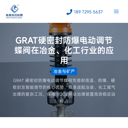
跳
至
189 7295 5637
内
容
GRAT硬密封防爆电动调节
蝶阀在冶金、化工行业的应
用
冶金与矿产
GRAT 硬密封防爆电动调节蝶阀凭借耐高温、防爆、硬
密封及智能调节的核心优势，精准适配冶金、化工尾气
治理的复杂工况，保障 VOCs 移动治理装置高效稳定运
行。