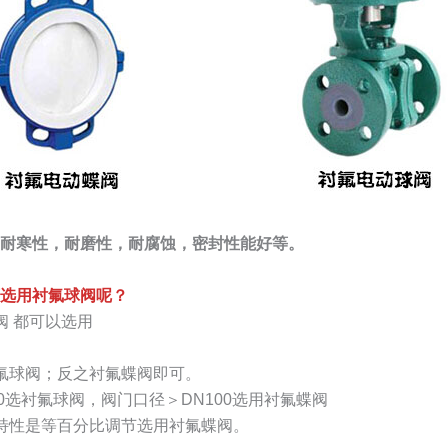
耐寒性，耐磨性，耐腐蚀，密封性能好等。
选用衬氟球阀呢？
阀 都可以选用
氟球阀；反之衬氟蝶阀即可。
0选衬氟球阀，阀门口径＞DN100选用衬氟蝶阀
特性是等百分比调节选用衬氟蝶阀。