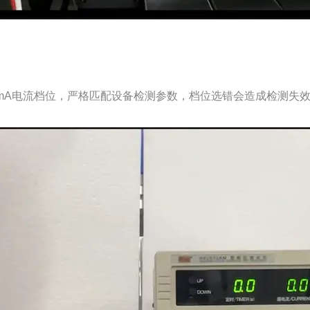
0mA电流档位，严格匹配设备检测参数，档位选错会造成检测失