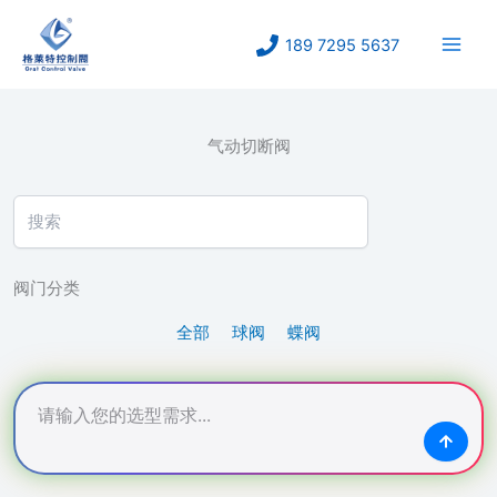
跳
至
189 7295 5637
内
容
气动切断阀
阀门分类
全部
球阀
蝶阀