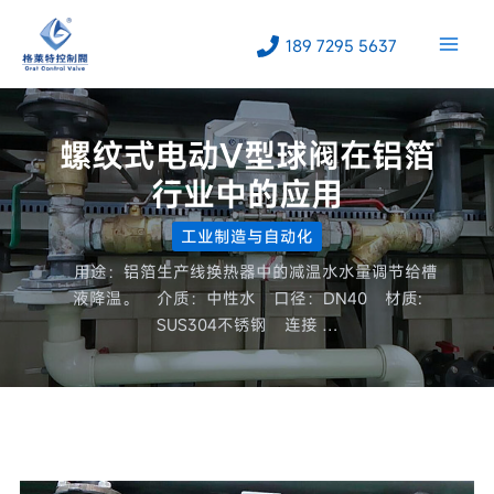
跳
至
189 7295 5637
内
容
螺纹式电动V型球阀在铝箔
行业中的应用
工业制造与自动化
用途：铝箔生产线换热器中的减温水水量调节给槽
液降温。 介质：中性水 口径：DN40 材质:
SUS304不锈钢 连接 …