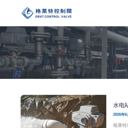
跳
至
内
容
水电
2026年
格莱特