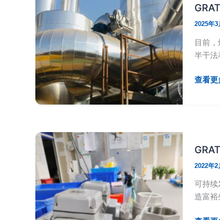
排
发
GR
水
展：
2025年
新
GRAT
境
在
目前，
界
菲
半干法
律
宾
GRAT
查看更多
水
硬
处
密
理
封
中
电
的
动
GR
电
调
2022年
动
节
三
蝶
可持续
通
阀
造富裕
球
在
阀
脱