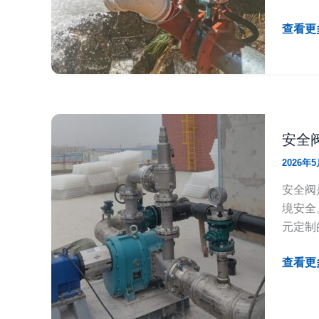
水
查看更多
电
站
生
态
下
安全
泄
管
2026年
路
安全阀
怎
境安全
么
元定制
防
卡
安
查看更多
防
全
渗
阀
漏？
在