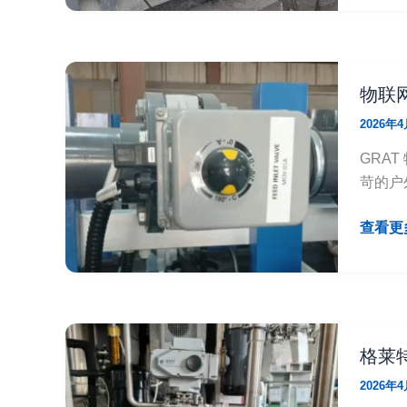
GRAT
污
不
水
锈
处
钢
物联
理
对
厂
夹
2026年
设
电
GRA
备
动
苛的户
中
蝶
的
阀
物
查看更多
应
改
联
用
造
网
案
电
例
动
执
格莱
行
2026年
器