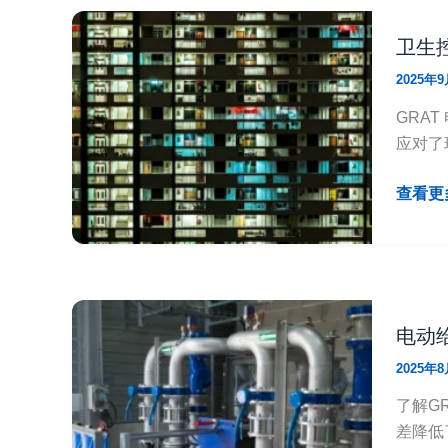
循
更
环
节
卫生控
中
能
2025年
的
–
应
GRAT
GRA
用
微
应对了
型
电
卫
查看更多
动
生
球
控
阀
制
在
协
污
同
电动
水
合
2025年
处
作
理
——
了解G
厂
GRAT
差降低