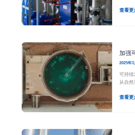
的
316L
应
不
电
查看更多
用
锈
动
钢
给
电
水
动
调
球
节
加强
阀
阀：
2025年
（二
精
次
准
可持续
供
至
从自然
水
1L/mi
系
打
加
查看更多
统
造
强
专
工
可
用）
业
持
给
续