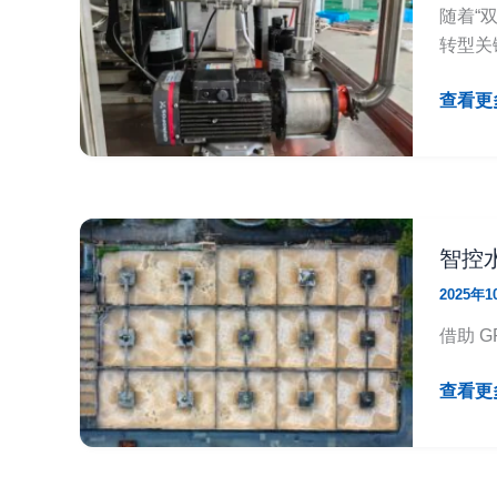
在
随着“
污
转型关
水
处
格
查看更多
理
莱
中
特
的
快
应
开
用
真
智控水
空
2025年
球
阀
借助 
在
汽
智
查看更多
车
控
废
水
水
务