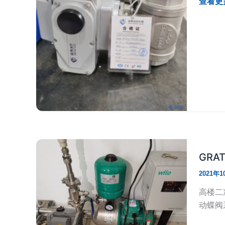
GRAT
查看更多
硫
电
行
动
业
三
中
通
的
球
应
阀
用
助
案
力
例
菲
律
宾
GR
可
持
2021年1
续
高楼二
发
动蝶阀
展