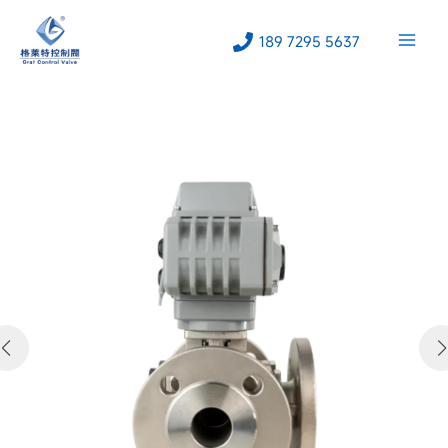
跳
至
189 7295 5637
内
容